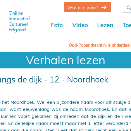
Wat is nieuw?
Online
Interactief
Cultureel
Foto
Video
Lezen
To
Erfgoed
Oud-Papendrecht.nl is onderdeel
Verhalen lezen
ngs de dijk - 12 - Noordhoek
 het Noordhoek. Wel een bijzondere naam voor dit stukje di
aan, want eeuwenlang was de naam Moordhoek. En dat is 
unnen voort gekomen zij omreden dat de dijk en de rivie
gen. En de lelijke naam moest maar met 1 letter veranderd
en aan die naam. Men weet dat Papendrecht een Vrije He