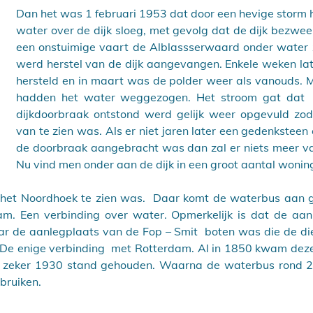
Dan het was 1 februari 1953 dat door een hevige storm
water over de dijk sloeg, met gevolg dat de dijk bezweek
een onstuimige vaart de Alblassserwaard onder water z
werd herstel van de dijk aangevangen. Enkele weken lat
hersteld en in maart was de polder weer als vanouds. 
hadden het water weggezogen. Het stroom gat dat  n
dijkdoorbraak ontstond werd gelijk weer opgevuld zoda
van te zien was. Als er niet jaren later een gedenksteen 
de doorbraak aangebracht was dan zal er niets meer van
Nu vind men onder aan de dijk in een groot aantal wonin
het Noordhoek te zien was.  Daar komt de waterbus aan ge
am. Een verbinding over water. Opmerkelijk is dat de aanl
aar de aanlegplaats van de Fop – Smit  boten was die de di
De enige verbinding  met Rotterdam. Al in 1850 kwam deze 
ot zeker 1930 stand gehouden. Waarna de waterbus rond 2
bruiken.