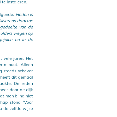
te instaleren
. 
lgende:
 Heden is 
Alvorens daartoe 
gedeelte van de 
olders wegen op 
ejuich en in de 
 vele jaren. Het 
 minuut.  Alleen 
g steeds schever 
eeft dit gemaal 
akte. De reden 
er door de dijk 
 men bijna niet 
hap stond “Voor 
 de zelfde wijze 