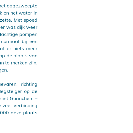
 het opgezweepte 
 en het water in 
ette. Met spoed 
er was dijk weer 
Machtige pompen 
ormaal bij een 
t er niets meer 
op de plaats van 
 te merken zijn. 
gen.
varen,  richting 
egsteiger op de 
enst Gorinchem – 
veer verbinding 
000 deze plaats 