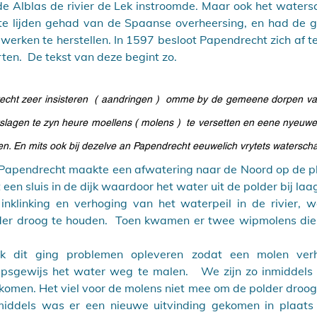
de Alblas de rivier de Lek instroomde. Maar ook het water
e lijden gehad van de Spaanse overheersing, en had de ge
werken te herstellen. In 1597 besloot Papendrecht zich af te
ten.  De tekst van deze begint zo.
echt zeer insisteren  ( aandringen )  omme by de gemeene dorpen va
tslagen te zyn heure moellens ( molens )  te versetten en eene nyeuw
n. En mits ook bij dezelve an Papendrecht eeuwelich vrytets waterscha
 Papendrecht maakte een afwatering naar de Noord op de pl
en sluis in de dijk waardoor het water uit de polder bij laa
inklinking en verhoging van het waterpeil in de rivier, w
er droog te houden.  Toen kwamen er twee wipmolens die 
k dit ging problemen opleveren zodat een molen ver
apsgewijs het water weg te malen.   We zijn zo inmiddels 
komen. Het viel voor de molens niet mee om de polder droog
middels was er een nieuwe uitvinding gekomen in plaats