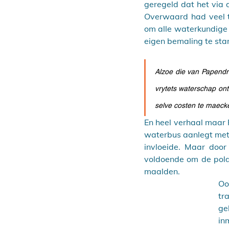
geregeld dat het via 
Overwaard had veel t
om alle waterkundige 
eigen bemaling te star
Alzoe die van Papendr
vrytets waterschap on
selve costen te maecke
En heel verhaal maar
waterbus aanlegt met e
invloeide. Maar door 
voldoende om de pold
maalden.  
Oo
tr
ge
in