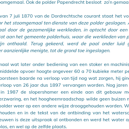
oomgemaal. Ook de polder Papendrecht besloot  zo’n gemaal 
 van 7 juli 1870 van de Dordrechtsche courant staat het vo
or het stoomgemaal ten dienste van deze polder geslagen. 
aal door de gezamenlijke werklieden, in optocht door een 
ot aan het gemeente polderhuis, waar die werklieden van p
ijn onthaald. Terug gekeerd, werd de paal onder luid g
 aanzienlijke menigte, tot de grond toe ingeslagen.
al wat later onder bediening van een stoker en machinist
middelde opvoer hoogte ongeveer 60 a 70 kubieke meter per
orsteen baarde na verloop van tijd nog wat zorgen, hij gin
erloop van 26 jaar dus 1897 vervangen worden. Nog jaren h
 in 1987 de slopershamer een einde aan dit gebouw ma
verzwaring, en het hoogheemraadschap wilde geen buizen me
polder weer op een andere wijze drooggehouden worden. Wat
houden en in de tekst van de ontbinding van het watersc
euwen is deze uitspraak al ontbonden en werd het water op
as, en wel op de zelfde plaats.