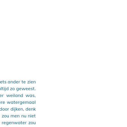
ts ander te zien 
ijd zo geweest.  
r weiland was, 
ere watergemaal 
oor dijken, denk 
 zou men nu niet 
 regenwater zou 