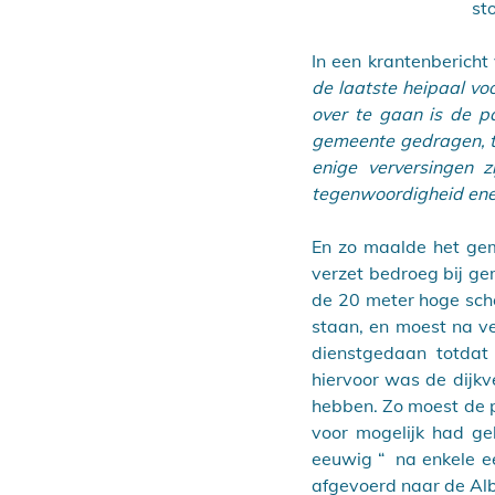
st
In een krantenbericht
de laatste heipaal vo
over te gaan is de p
gemeente gedragen, t
enige verversingen z
tegenwoordigheid ener
En zo maalde het gema
verzet bedroeg bij ge
de 20 meter hoge scho
staan, en moest na v
dienstgedaan totdat
hiervoor was de dijk
hebben. Zo moest de 
voor mogelijk had ge
eeuwig “  na enkele e
afgevoerd naar de Albl