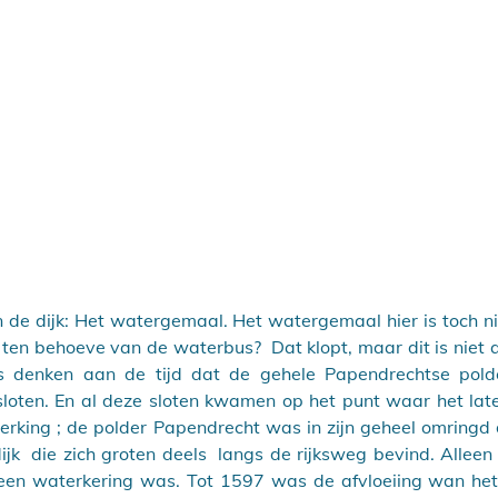
n de dijk: Het watergemaal. Het watergemaal hier is toch nie
en behoeve van de waterbus?  Dat klopt, maar dit is niet alt
denken aan de tijd dat de gehele Papendrechtse polde
sloten. En al deze sloten kwamen op het punt waar het lat
rking ; de polder Papendrecht was in zijn geheel omringd d
jk  die zich groten deels  langs de rijksweg bevind. Alleen 
een waterkering was. Tot 1597 was de afvloeiing wan het