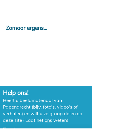
Zomaar ergens...
Help ons!
Heeft u beeldmateriaal van
Papendrecht (bijv. foto's, video's of
verhalen) en wilt u ze graag delen op
deze site? Laat het
ons
weten!