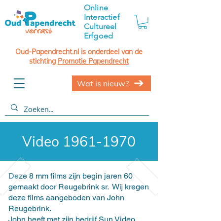
Online
Interactief
Cultureel
Erfgoed
Oud-Papendrecht.nl is onderdeel van de
stichting
Promotie Papendrecht
Wat is nieuw?
Video
1961-1970
Deze 8 mm films zijn begin jaren 60
gemaakt door Reugebrink sr. Wij kregen
deze films aangeboden van John
Reugebrink.
John heeft met zijn bedrijf Sun Video,