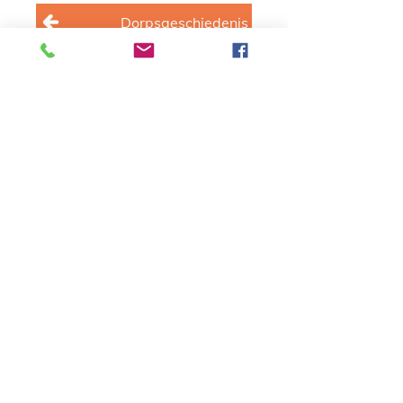
Dorpsgeschiedenis
Help ons!
Heeft u beeldmateriaal van
Papendrecht (bijv. foto's, video's of
verhalen) en wilt u ze graag delen op
deze site? Laat het
ons
weten!
Email
info@oud-papendrecht.nl
Telefoon
06-41293920
Post- en bezoekadres
Oud-Papendrecht.nl
T.a.v. Sander Stevens
Schooldwarsstraat 48