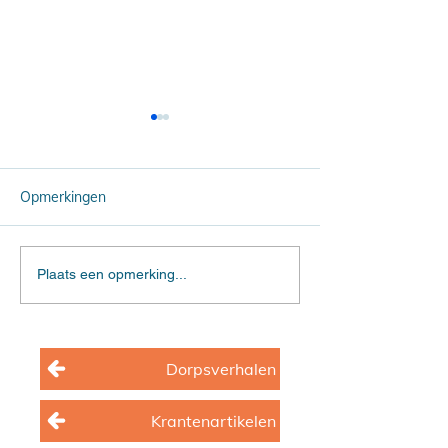
Opmerkingen
Een arm gezin
De noodlottige
Plaats een opmerking...
steekpartij (deel 2)
Dorpsverhalen
Krantenartikelen