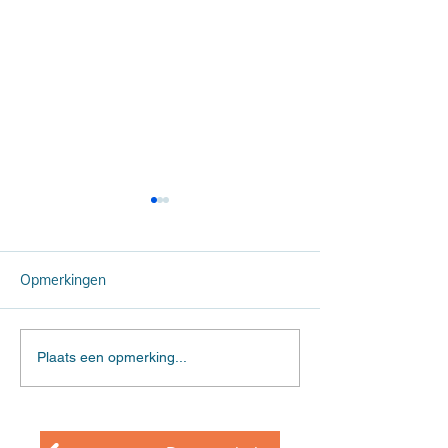
Opmerkingen
Een arm gezin
De noodlottige
Plaats een opmerking...
steekpartij (deel 2)