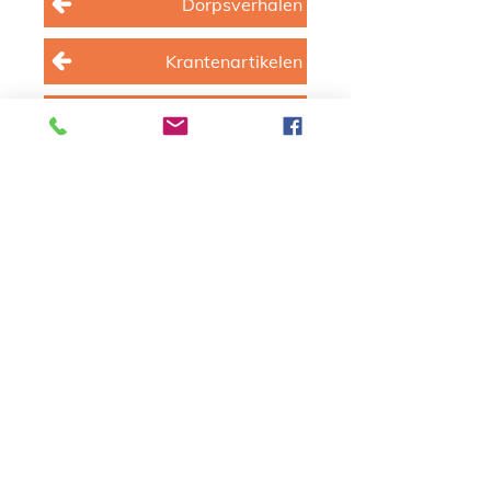
Dorpsverhalen
Krantenartikelen
Dorpsgeschiedenis
Help ons!
Heeft u beeldmateriaal van
Papendrecht (bijv. foto's, video's of
verhalen) en wilt u ze graag delen op
deze site? Laat het
ons
weten!
Email
info@oud-papendrecht.nl
Telefoon
06-41293920
Post- en bezoekadres